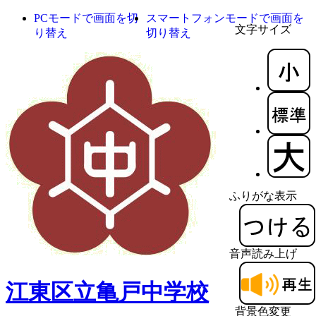
PCモードで画面を切
スマートフォンモードで画面を
文字サイズ
り替え
切り替え
ふりがな表示
音声読み上げ
江東区立亀戸中学校
背景色変更