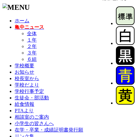
ホーム
亀中ニュース
全体
１年
２年
３年
６組
学校概要
お知らせ
校長室から
学校だより
学校行事予定
生徒会・部活動
給食情報
PTAより
相談室のご案内
小学生の皆さんへ
在学・卒業・成績証明書発行願
リンク集