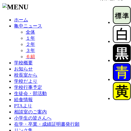
ホーム
亀中ニュース
全体
１年
２年
３年
６組
学校概要
お知らせ
校長室から
学校だより
学校行事予定
生徒会・部活動
給食情報
PTAより
相談室のご案内
小学生の皆さんへ
在学・卒業・成績証明書発行願
リンク集