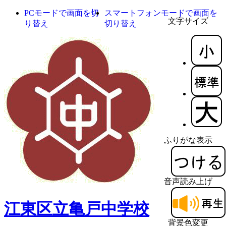
PCモードで画面を切
スマートフォンモードで画面を
文字サイズ
り替え
切り替え
ふりがな表示
音声読み上げ
江東区立亀戸中学校
背景色変更