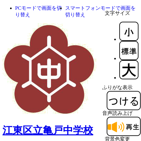
PCモードで画面を切
スマートフォンモードで画面を
文字サイズ
り替え
切り替え
ふりがな表示
音声読み上げ
江東区立亀戸中学校
背景色変更